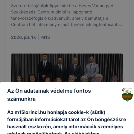
Szeretettel ajánljuk figyelmükbe a Heves Vármegyei
Szakképzési Centrum digitális, lapozható
tanévösszefoglaló kiadványát, amely bemutatja a
Centrum hét intézmény elmúlt tanévének legfontosabb
eseményeit, sikereit és eredményeit.
2026. júl. 17.
M15
Az Ön adatainak védelme fontos
számunkra
Az m15lorinci.hu honlapja cookie-k (sütik)
formájában információkat tárol az Ön böngészésre
Tehetség, tudás, kitartás
használt eszközén, amely információk személyes
adatnak minősülhetnek. Az alábbiakban