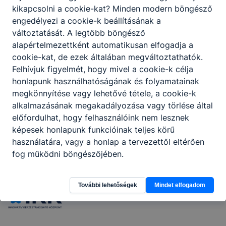
Az Egri Pedagógiai Oktatási Központ 2026. június 11-én
kikapcsolni a cookie-kat? Minden modern böngésző
rendezte meg a tanulmányi versenyek díjátadó
engedélyezi a cookie-k beállításának a
ünnepségét az egri Vármegyeháza Barkóczy termében.
változtatását. A legtöbb böngésző
Az eseményen Heves vármegye legeredményesebb
alapértelmezettként automatikusan elfogadja a
diákjai és felkészítő oktatóik vehették át elismeréseiket,
cookie-kat, de ezek általában megváltoztathatók.
köztük a Heves Vármegyei SZC Március 15. Technikum,
2026. jún. 10.
M15
Felhívjuk figyelmét, hogy mivel a cookie-k célja
Szakképző Iskola és Kollégium tanulói és oktatói is.
honlapunk használhatóságának és folyamatainak
Büszkék vagyunk diákjaink teljesítményére és felkészítő
oktatóink elhivatott munkájára, akik eredményeikkel
megkönnyítése vagy lehetővé tétele, a cookie-k
tovább erősítették a Heves Vármegyei Szakképzési
alkalmazásának megakadályozása vagy törlése által
Centrum, a Március 15. Technikum, Szakképző Iskola és
előfordulhat, hogy felhasználóink nem lesznek
Kollégium, valamint a szakképzés jó hírnevét.
képesek honlapunk funkcióinak teljes körű
használatára, vagy a honlap a tervezettől eltérően
Partnereink
fog működni böngészőjében.
További lehetőségek
Mindet elfogadom