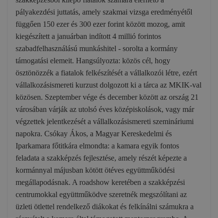
pályakezdési juttatás, amely szakmai vizsga eredményétől
függően 150 ezer és 300 ezer forint között mozog, amit
kiegészített a januárban indított 4 millió forintos
szabadfelhasználású munkáshitel - sorolta a kormány
támogatási elemeit. Hangsúlyozta: közös cél, hogy
ösztönözzék a fiatalok felkészítését a vállalkozói létre, ezért
vállalkozásismereti kurzust dolgozott ki a tárca az MKIK-val
közösen. Szeptember vége és december között az ország 21
városában várják az utolsó éves középiskolások, vagy már
végzettek jelentkezését a vállalkozásismereti szemináriumi
napokra. Csókay Ákos, a Magyar Kereskedelmi és
Iparkamara főtitkára elmondta: a kamara egyik fontos
feladata a szakképzés fejlesztése, amely részét képezte a
kormánnyal májusban kötött ötéves együttműködési
megállapodásnak. A roadshow keretében a szakképzési
centrumokkal együttműködve szeretnék megszólítani az
üzleti ötlettel rendelkező diákokat és felkínálni számukra a