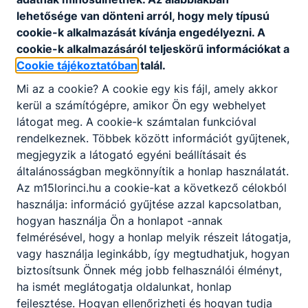
A Heves Vármegyei Szakképzési Centrum immár
lehetősége van dönteni arról, hogy mely típusú
második alkalommal rendezte meg oklevélátadó
cookie-k alkalmazását kívánja engedélyezni. A
ünnepségét, amelyen a 2025/2026-os tanév országos
cookie-k alkalmazásáról teljeskörű információkat a
szakmai versenyein kiemelkedő eredményeket elért
Cookie tájékoztatóban
talál.
diákokat és az őket felkészítő oktatóikat ismerték el.
2026. jún. 11.
M15
Mi az a cookie? A cookie egy kis fájl, amely akkor
kerül a számítógépre, amikor Ön egy webhelyet
látogat meg. A cookie-k számtalan funkcióval
rendelkeznek. Többek között információt gyűjtenek,
megjegyzik a látogató egyéni beállításait és
általánosságban megkönnyítik a honlap használatát.
Az m15lorinci.hu a cookie-kat a következő célokból
használja: információ gyűjtése azzal kapcsolatban,
hogyan használja Ön a honlapot -annak
felmérésével, hogy a honlap melyik részeit látogatja,
vagy használja leginkább, így megtudhatjuk, hogyan
biztosítsunk Önnek még jobb felhasználói élményt,
ha ismét meglátogatja oldalunkat, honlap
Elismerések a Vármegyeházán
fejlesztése. Hogyan ellenőrizheti és hogyan tudja