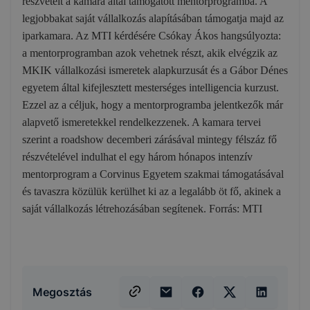
részvételt a kamara által támogatott mentorprogramba. A
legjobbakat saját vállalkozás alapításában támogatja majd az
iparkamara. Az MTI kérdésére Csókay Ákos hangsúlyozta:
a mentorprogramban azok vehetnek részt, akik elvégzik az
MKIK vállalkozási ismeretek alapkurzusát és a Gábor Dénes
egyetem által kifejlesztett mesterséges intelligencia kurzust.
Ezzel az a céljuk, hogy a mentorprogramba jelentkezők már
alapvető ismeretekkel rendelkezzenek. A kamara tervei
szerint a roadshow decemberi zárásával mintegy félszáz fő
részvételével indulhat el egy három hónapos intenzív
mentorprogram a Corvinus Egyetem szakmai támogatásával
és tavaszra közülük kerülhet ki az a legalább öt fő, akinek a
saját vállalkozás létrehozásában segítenek. Forrás: MTI
Megosztás