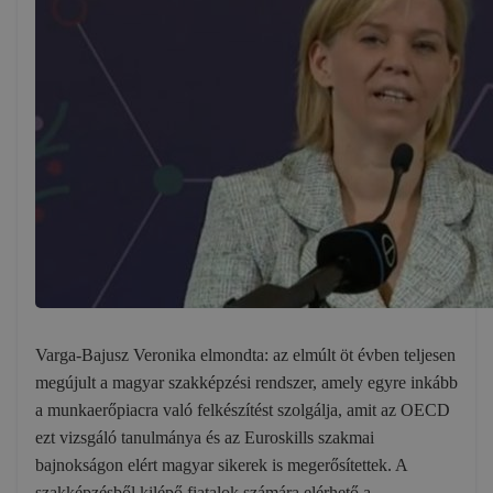
Varga-Bajusz Veronika elmondta: az elmúlt öt évben teljesen
megújult a magyar szakképzési rendszer, amely egyre inkább
a munkaerőpiacra való felkészítést szolgálja, amit az OECD
ezt vizsgáló tanulmánya és az Euroskills szakmai
bajnokságon elért magyar sikerek is megerősítettek. A
szakképzésből kilépő fiatalok számára elérhető a