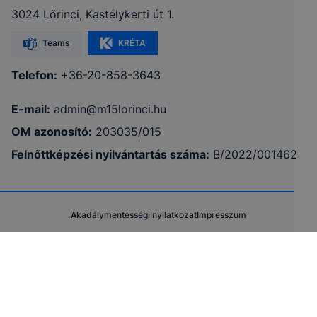
3024 Lőrinci, Kastélykerti út 1.
Teams
KRÉTA
Telefon:
+36-20-858-3643
E-mail:
admin@m15lorinci.hu
OM azonosító:
203035/015
Felnőttképzési nyilvántartás száma:
B/2022/001462
Akadálymentességi nyilatkozat
Impresszum